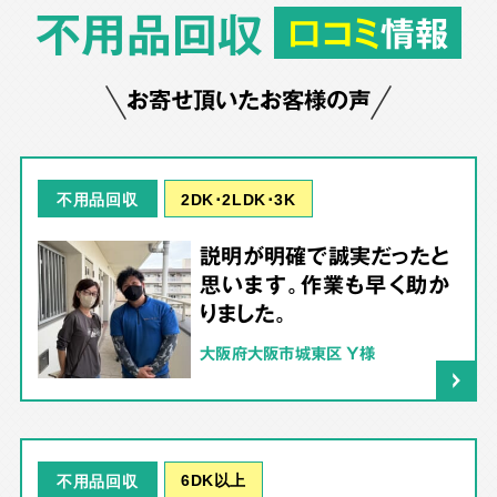
不用品回収
口コミ
情報
お寄せ頂いたお客様の声
2DK･2LDK･3K
不用品回収
説明が明確で誠実だったと
思います。作業も早く助か
りました。
大阪府大阪市城東区 Y様
6DK以上
不用品回収