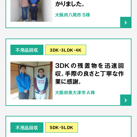
かりました。
大阪府八尾市 S様
3DK･3LDK･4K
不用品回収
3DKの残置物を迅速回
収。手際の良さと丁寧な作
業に感謝。
大阪府泉大津市 A様
5DK･5LDK
不用品回収