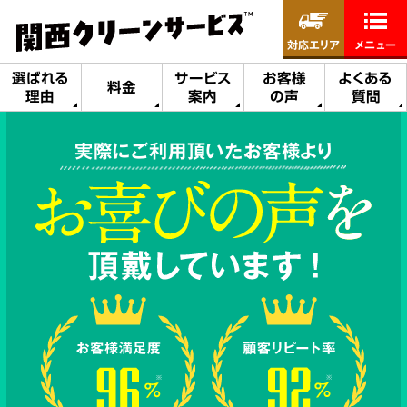
対応エリア
メニュー
選ばれる
サービス
お客様
よくある
料金
理由
案内
の声
質問
実際にご利用頂いたお客様より