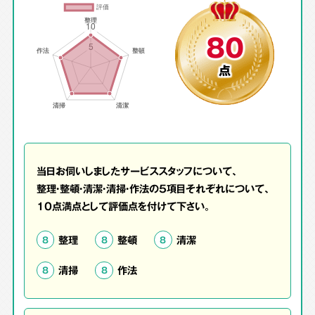
80
点
当日お伺いしましたサービススタッフについて、
整理・整頓・清潔・清掃・作法の5項目それぞれについて、
10点満点として評価点を付けて下さい。
整理
整頓
清潔
8
8
8
清掃
作法
8
8