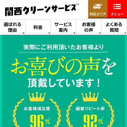
対応エリア
メニュー
選ばれる
サービス
お客様
よくある
料金
理由
案内
の声
質問
実際にご利用頂いたお客様より