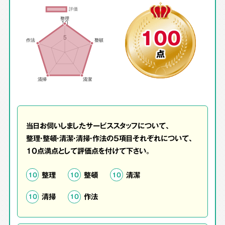
100
点
当日お伺いしましたサービススタッフについて、
整理・整頓・清潔・清掃・作法の5項目それぞれについて、
10点満点として評価点を付けて下さい。
整理
整頓
清潔
10
10
10
清掃
作法
10
10