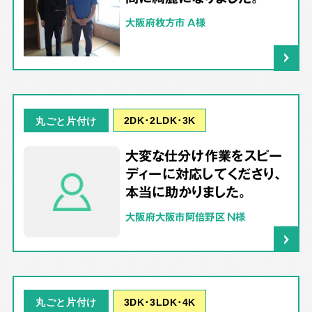
大阪府枚方市 A様
2DK･2LDK･3K
丸ごと片付け
大変な仕分け作業をスピー
ディーに対応してくださり、
本当に助かりました。
大阪府大阪市阿倍野区 N様
3DK･3LDK･4K
丸ごと片付け