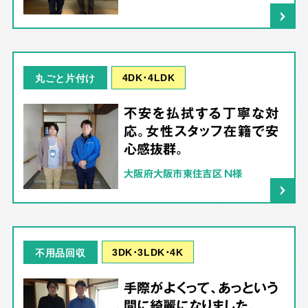
4DK･4LDK
丸ごと片付け
不安を払拭する丁寧な対
応。女性スタッフ在籍で安
心感抜群。
大阪府大阪市東住吉区 N様
3DK･3LDK･4K
不用品回収
手際がよくって、あっという
間に綺麗になりました。