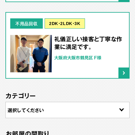
2DK･2LDK･3K
不用品回収
礼儀正しい接客と丁寧な作
業に満足です。
大阪府大阪市鶴見区 F様
カテゴリー
お部屋の間取り