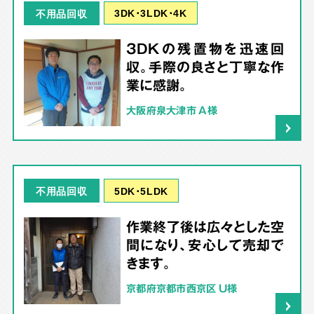
3DK･3LDK･4K
不用品回収
3DKの残置物を迅速回
収。手際の良さと丁寧な作
業に感謝。
大阪府泉大津市 A様
5DK･5LDK
不用品回収
作業終了後は広々とした空
間になり、安心して売却で
きます。
京都府京都市西京区 U様