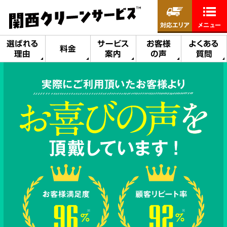
対応エリア
メニュー
選ばれる
サービス
お客様
よくある
料金
理由
案内
の声
質問
実際にご利用頂いたお客様より