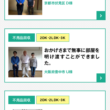
京都市伏見区 D様
2DK･2LDK･3K
不用品回収
おかげさまで無事に部屋を
明け渡すことができまし
た。
大阪府豊中市 U様
2DK･2LDK･3K
不用品回収