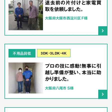
退去前の片付けと家電買
取を依頼しました。
大阪府大阪市西淀川区 F様
3DK･3LDK･4K
不用品回収
プロの技に感動！無事に引
越し準備が整い、本当に助
かりました。
大阪府八尾市 S様