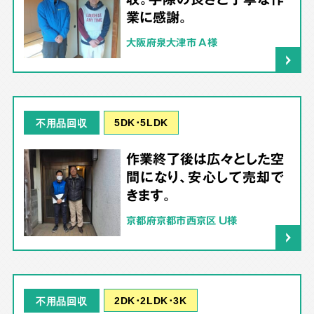
業に感謝。
大阪府泉大津市 A様
5DK･5LDK
不用品回収
作業終了後は広々とした空
間になり、安心して売却で
きます。
京都府京都市西京区 U様
2DK･2LDK･3K
不用品回収