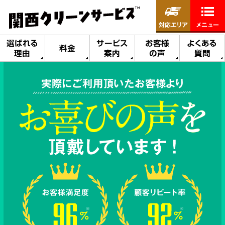
対応エリア
メニュー
選ばれる
サービス
お客様
よくある
料金
理由
案内
の声
質問
実際にご利用頂いたお客様より