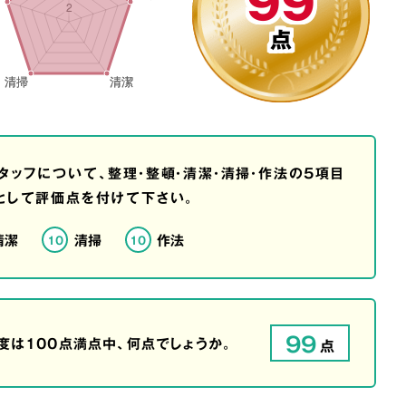
99
点
タッフについて、整理・整頓・清潔・清掃・作法の5項目
として評価点を付けて下さい。
清潔
清掃
作法
10
10
99
は100点満点中、何点でしょうか。
点