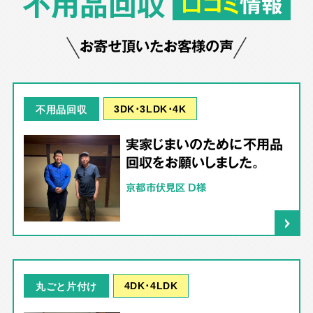
不用品回収
口コミ
情報
お寄せ頂いたお客様の声
3DK･3LDK･4K
不用品回収
実家じまいのために不用品
回収をお願いしました。
京都市伏見区 D様
4DK･4LDK
丸ごと片付け