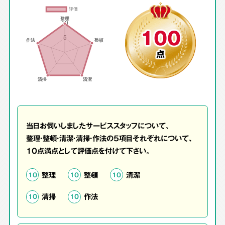
100
点
当日お伺いしましたサービススタッフについて、
整理・整頓・清潔・清掃・作法の5項目それぞれについて、
10点満点として評価点を付けて下さい。
整理
整頓
清潔
10
10
10
清掃
作法
10
10