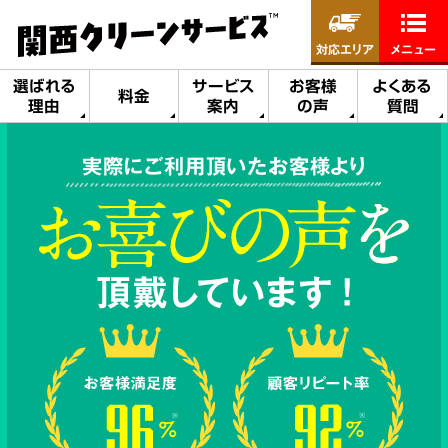
対応エリア
メニュー
選ばれる
サービス
お客様
よくある
料金
理由
案内
の声
質問
実際にご利用頂いたお客様より