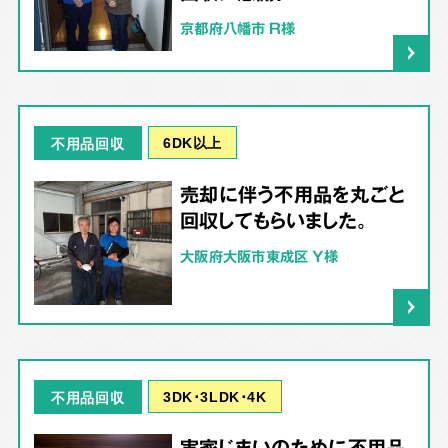
京都府八幡市 R様
6DK以上
不用品回収
売却に伴う不用品を丸ごと
回収してもらいました。
大阪府大阪市東成区 Y様
3DK･3LDK･4K
不用品回収
実家じまいのために不用品