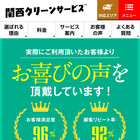
対応エリア
メニュー
選ばれる
サービス
お客様
よくある
料金
理由
案内
の声
質問
実際にご利用頂いたお客様より