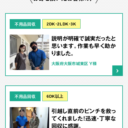
2DK･2LDK･3K
不用品回収
説明が明確で誠実だったと
思います。作業も早く助か
りました。
大阪府大阪市城東区 Y様
6DK以上
不用品回収
引越し直前のピンチを救っ
てくれました！迅速・丁寧な
回収に感謝。