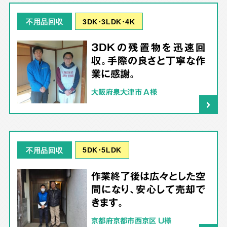
3DK･3LDK･4K
不用品回収
3DKの残置物を迅速回
収。手際の良さと丁寧な作
業に感謝。
大阪府泉大津市 A様
5DK･5LDK
不用品回収
作業終了後は広々とした空
間になり、安心して売却で
きます。
京都府京都市西京区 U様