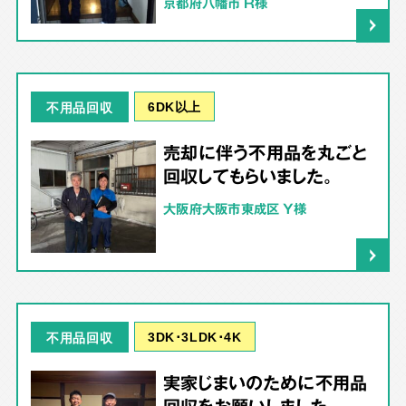
京都府八幡市 R様
6DK以上
不用品回収
売却に伴う不用品を丸ごと
回収してもらいました。
大阪府大阪市東成区 Y様
3DK･3LDK･4K
不用品回収
実家じまいのために不用品