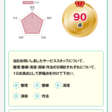
90
点
当日お伺いしましたサービススタッフについて、
整理・整頓・清潔・清掃・作法の5項目それぞれについて、
10点満点として評価点を付けて下さい。
整理
整頓
清潔
8
8
8
清掃
作法
8
8