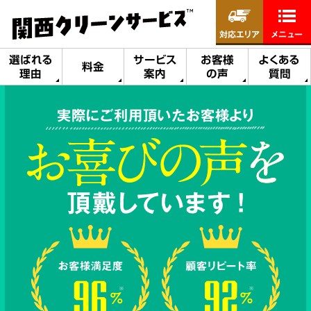
対応エリア
メニュー
選ばれる
サービス
お客様
よくある
料金
理由
案内
の声
質問
実際にご利用頂いたお客様より