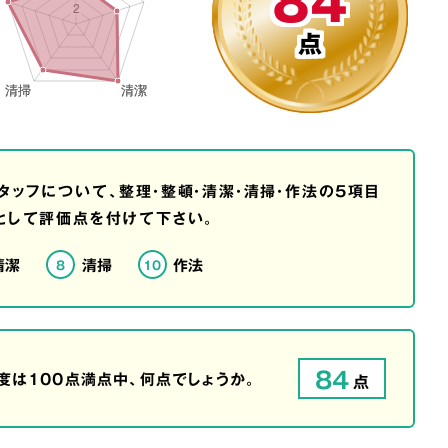
84
点
タッフについて、整理・整頓・清潔・清掃・作法の5項目
として評価点を付けて下さい。
清潔
清掃
作法
8
10
84
は100点満点中、何点でしょうか。
点