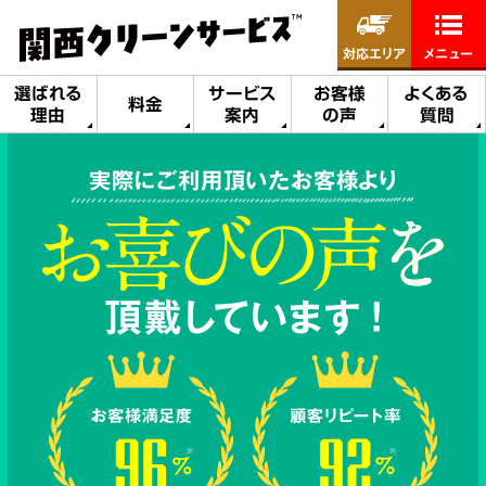
対応エリア
メニュー
選ばれる
サービス
お客様
よくある
料金
理由
案内
の声
質問
実際にご利用頂いたお客様より