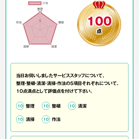
100
点
当日お伺いしましたサービススタッフについて、
整理・整頓・清潔・清掃・作法の5項目それぞれについて、
10点満点として評価点を付けて下さい。
整理
整頓
清潔
10
10
10
清掃
作法
10
10