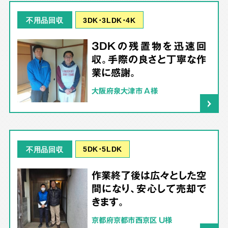
3DK･3LDK･4K
不用品回収
3DKの残置物を迅速回
収。手際の良さと丁寧な作
業に感謝。
大阪府泉大津市 A様
5DK･5LDK
不用品回収
作業終了後は広々とした空
間になり、安心して売却で
きます。
京都府京都市西京区 U様