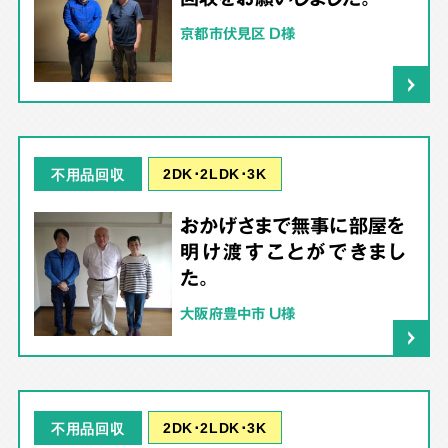
京都市伏見区 D様
2DK･2LDK･3K
不用品回収
おかげさまで無事に部屋を
明け渡すことができまし
た。
大阪府豊中市 U様
2DK･2LDK･3K
不用品回収