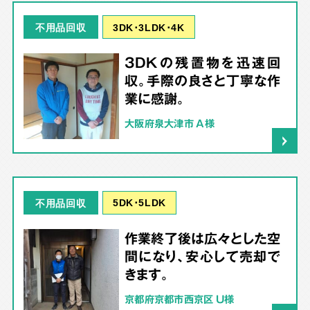
3DK･3LDK･4K
不用品回収
3DKの残置物を迅速回
収。手際の良さと丁寧な作
業に感謝。
大阪府泉大津市 A様
5DK･5LDK
不用品回収
作業終了後は広々とした空
間になり、安心して売却で
きます。
京都府京都市西京区 U様