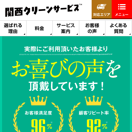
対応エリア
メニュー
選ばれる
サービス
お客様
よくある
料金
理由
案内
の声
質問
実際にご利用頂いたお客様より