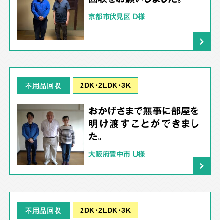
京都市伏見区 D様
2DK･2LDK･3K
不用品回収
おかげさまで無事に部屋を
明け渡すことができまし
た。
大阪府豊中市 U様
2DK･2LDK･3K
不用品回収