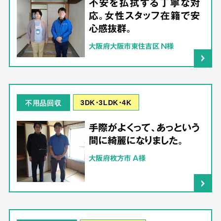
不安を払拭する丁寧な対
応。女性スタッフ在籍で安
心感抜群。
大阪府大阪市東住吉区 N様
3DK･3LDK･4K
不用品回収
手際がよくって、あっという
間に綺麗になりました。
大阪府枚方市 A様