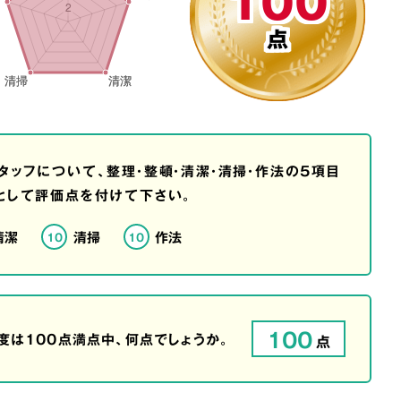
100
点
タッフについて、整理・整頓・清潔・清掃・作法の5項目
として評価点を付けて下さい。
清潔
清掃
作法
10
10
100
は100点満点中、何点でしょうか。
点