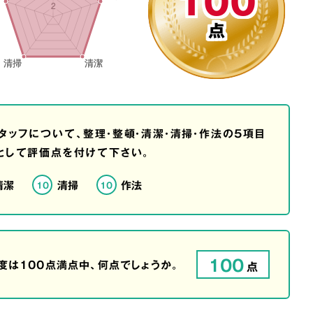
100
点
タッフについて、整理・整頓・清潔・清掃・作法の5項目
として評価点を付けて下さい。
清潔
清掃
作法
10
10
100
は100点満点中、何点でしょうか。
点