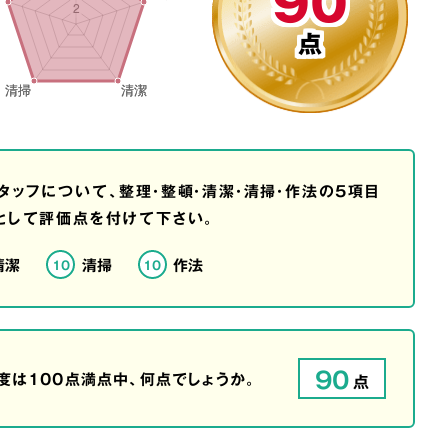
90
点
タッフについて、整理・整頓・清潔・清掃・作法の5項目
として評価点を付けて下さい。
清潔
清掃
作法
10
10
90
は100点満点中、何点でしょうか。
点