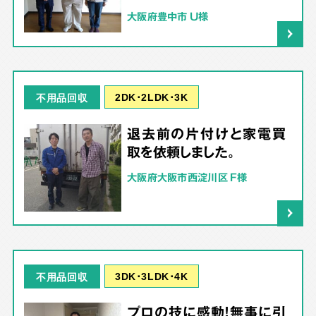
大阪府豊中市 U様
2DK･2LDK･3K
不用品回収
退去前の片付けと家電買
取を依頼しました。
大阪府大阪市西淀川区 F様
3DK･3LDK･4K
不用品回収
プロの技に感動！無事に引