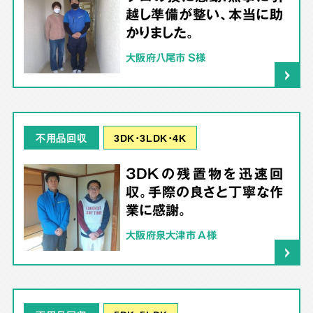
越し準備が整い、本当に助
かりました。
大阪府八尾市 S様
3DK･3LDK･4K
不用品回収
3DKの残置物を迅速回
収。手際の良さと丁寧な作
業に感謝。
大阪府泉大津市 A様