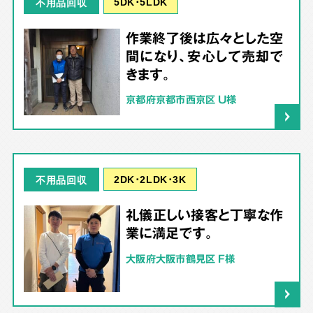
5DK･5LDK
不用品回収
作業終了後は広々とした空
間になり、安心して売却で
きます。
京都府京都市西京区 U様
2DK･2LDK･3K
不用品回収
礼儀正しい接客と丁寧な作
業に満足です。
大阪府大阪市鶴見区 F様