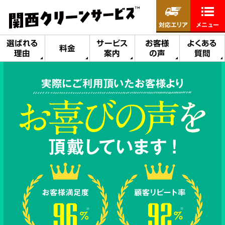
対応エリア
メニュー
選ばれる
サービス
お客様
よくある
料金
理由
案内
の声
質問
実際にご利用頂いたお客様より