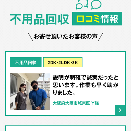
不用品回収
口コミ
情報
お寄せ頂いたお客様の声
2DK･2LDK･3K
不用品回収
説明が明確で誠実だったと
思います。作業も早く助か
りました。
大阪府大阪市城東区 Y様