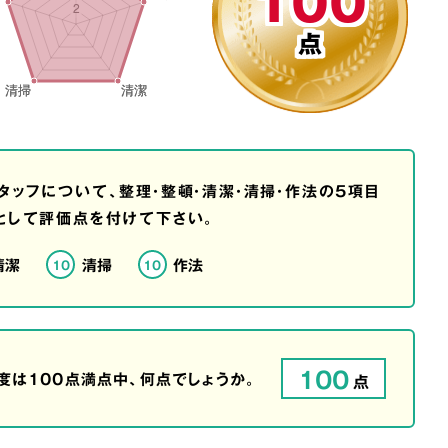
100
点
タッフについて、整理・整頓・清潔・清掃・作法の5項目
として評価点を付けて下さい。
清潔
清掃
作法
10
10
100
は100点満点中、何点でしょうか。
点