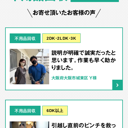
お寄せ頂いたお客様の声
2DK･2LDK･3K
不用品回収
説明が明確で誠実だったと
思います。作業も早く助か
りました。
大阪府大阪市城東区 Y様
6DK以上
不用品回収
引越し直前のピンチを救っ