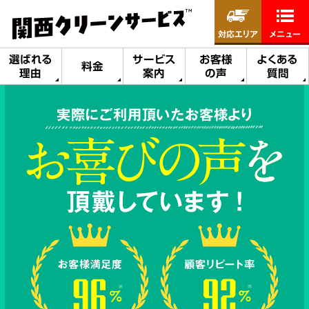
対応エリア
メニュー
選ばれる
サービス
お客様
よくある
料金
理由
案内
の声
質問
実際にご利用頂いたお客様より