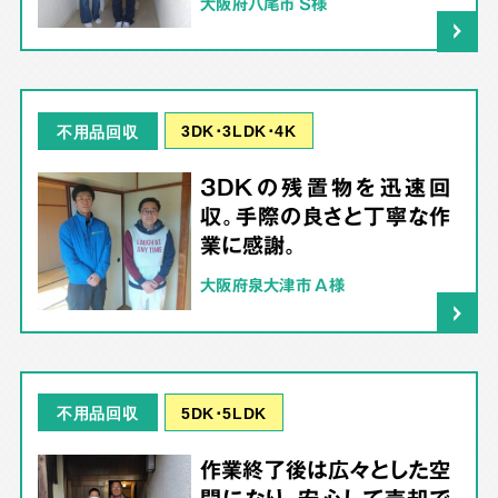
大阪府八尾市 S様
3DK･3LDK･4K
不用品回収
3DKの残置物を迅速回
収。手際の良さと丁寧な作
業に感謝。
大阪府泉大津市 A様
5DK･5LDK
不用品回収
作業終了後は広々とした空
間になり、安心して売却で