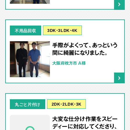
3DK･3LDK･4K
不用品回収
手際がよくって、あっという
間に綺麗になりました。
大阪府枚方市 A様
2DK･2LDK･3K
丸ごと片付け
大変な仕分け作業をスピー
ディーに対応してくださり、