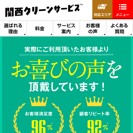
対応エリア
メニュー
選ばれる
サービス
お客様
よくある
料金
理由
案内
の声
質問
実際にご利用頂いたお客様より