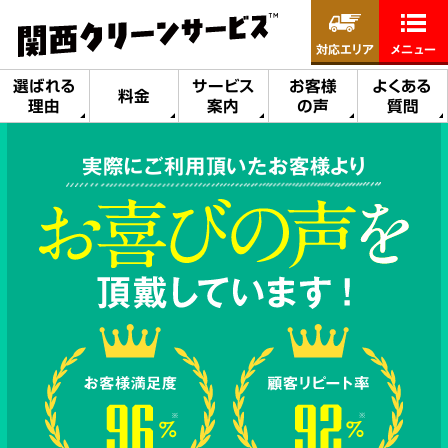
対応エリア
メニュー
選ばれる
サービス
お客様
よくある
料金
理由
案内
の声
質問
実際にご利用頂いたお客様より