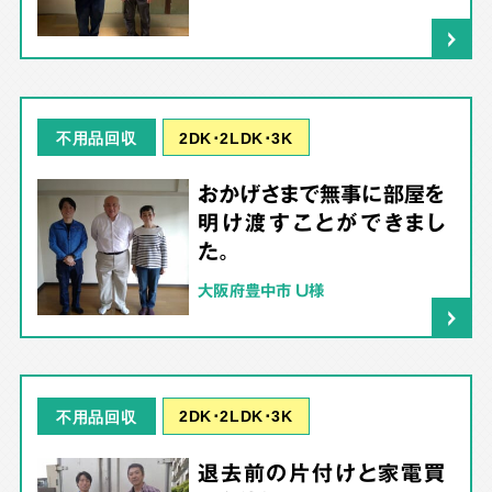
2DK･2LDK･3K
不用品回収
おかげさまで無事に部屋を
明け渡すことができまし
た。
大阪府豊中市 U様
2DK･2LDK･3K
不用品回収
退去前の片付けと家電買