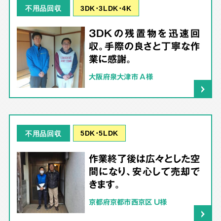
3DK･3LDK･4K
不用品回収
3DKの残置物を迅速回
収。手際の良さと丁寧な作
業に感謝。
大阪府泉大津市 A様
5DK･5LDK
不用品回収
作業終了後は広々とした空
間になり、安心して売却で
きます。
京都府京都市西京区 U様