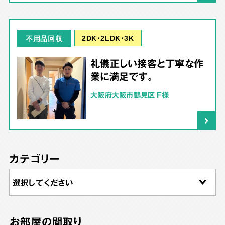
2DK･2LDK･3K
不用品回収
礼儀正しい接客と丁寧な作
業に満足です。
大阪府大阪市鶴見区 F様
カテゴリー
お部屋の間取り