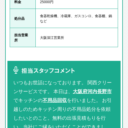
料金
25000円
食器乾燥機、冷蔵庫、ガスコンロ、食器棚、鍋
処分品
など
担当営業
大阪深江営業所
所
担当スタッフコメント
いつもお世話になっております。 関西クリー
ンサービスです。 本日は、
大阪府河内長野市
でキッチンの
不用品回収
を行いました。 お引
越しのためキッチン周りの不用品処分を依頼
したいとのこと。無料の出張見積もりを行
い、当社にご縁をいただくことができまし