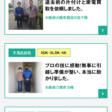
退去前の片付けと家電買
取を依頼しました。
大阪府大阪市西淀川区 F様
3DK･3LDK･4K
不用品回収
プロの技に感動！無事に引
越し準備が整い、本当に助
かりました。
大阪府八尾市 S様