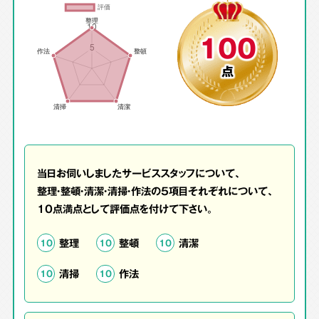
100
点
当日お伺いしましたサービススタッフについて、
整理・整頓・清潔・清掃・作法の5項目それぞれについて、
10点満点として評価点を付けて下さい。
整理
整頓
清潔
10
10
10
清掃
作法
10
10