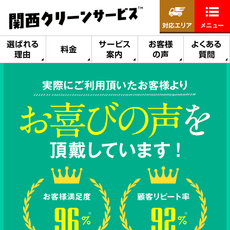
対応エリア
メニュー
選ばれる
サービス
お客様
よくある
料金
理由
案内
の声
質問
実際にご利用頂いたお客様より