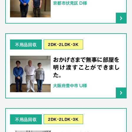
京都市伏見区 D様
2DK･2LDK･3K
不用品回収
おかげさまで無事に部屋を
明け渡すことができまし
た。
大阪府豊中市 U様
2DK･2LDK･3K
不用品回収