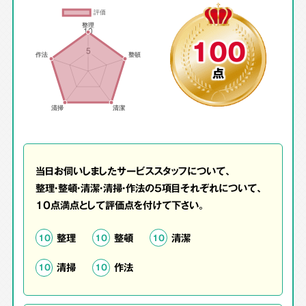
100
点
当日お伺いしましたサービススタッフについて、
整理・整頓・清潔・清掃・作法の5項目それぞれについて、
10点満点として評価点を付けて下さい。
整理
整頓
清潔
10
10
10
清掃
作法
10
10