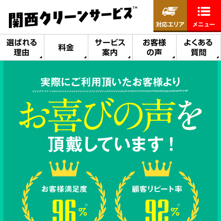
対応エリア
メニュー
選ばれる
サービス
お客様
よくある
料金
理由
案内
の声
質問
実際にご利用頂いたお客様より