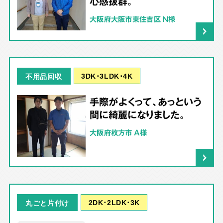
心感抜群。
大阪府大阪市東住吉区 N様
3DK･3LDK･4K
不用品回収
手際がよくって、あっという
間に綺麗になりました。
大阪府枚方市 A様
2DK･2LDK･3K
丸ごと片付け