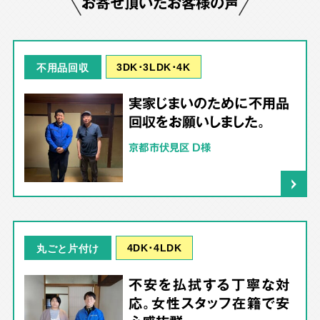
お寄せ頂いたお客様の声
3DK･3LDK･4K
不用品回収
実家じまいのために不用品
回収をお願いしました。
京都市伏見区 D様
4DK･4LDK
丸ごと片付け
不安を払拭する丁寧な対
応。女性スタッフ在籍で安