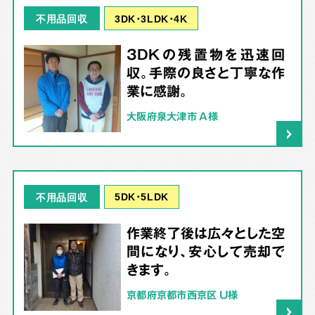
3DK･3LDK･4K
不用品回収
3DKの残置物を迅速回
収。手際の良さと丁寧な作
業に感謝。
大阪府泉大津市 A様
5DK･5LDK
不用品回収
作業終了後は広々とした空
間になり、安心して売却で
きます。
京都府京都市西京区 U様