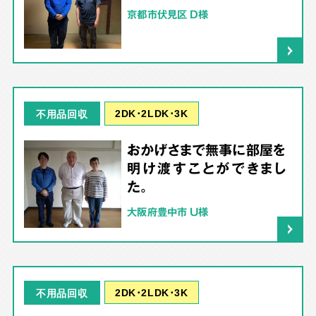
京都市伏見区 D様
2DK･2LDK･3K
不用品回収
おかげさまで無事に部屋を
明け渡すことができまし
た。
大阪府豊中市 U様
2DK･2LDK･3K
不用品回収