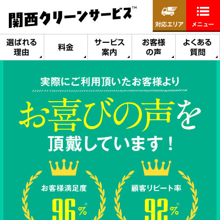
対応エリア
メニュー
選ばれる
サービス
お客様
よくある
料金
理由
案内
の声
質問
実際にご利用頂いたお客様より