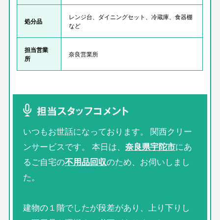
レンジ台、ダイニングセット、冷蔵庫、食器棚
処分品
など
担当営業
奈良営業所
所
担当スタッフコメント
いつもお世話になっております。 関西クリー
ンサービスです。 本日は、
奈良県宇陀市
にあ
るご自宅の
不用品回収
のため、お伺いしまし
た。
建物の１階でしたが段差があり、上り下りし