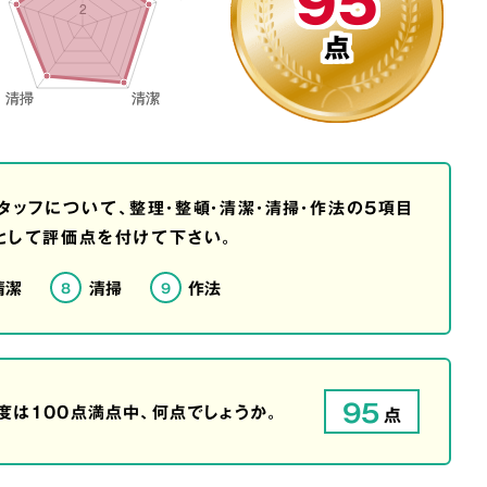
95
点
タッフについて、整理・整頓・清潔・清掃・作法の5項目
として評価点を付けて下さい。
清潔
清掃
作法
8
9
95
は100点満点中、何点でしょうか。
点