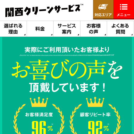
対応エリア
メニュー
選ばれる
サービス
お客様
よくある
料金
理由
案内
の声
質問
実際にご利用頂いたお客様より