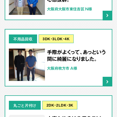
大阪府大阪市東住吉区 N様
3DK･3LDK･4K
不用品回収
手際がよくって、あっという
間に綺麗になりました。
大阪府枚方市 A様
2DK･2LDK･3K
丸ごと片付け