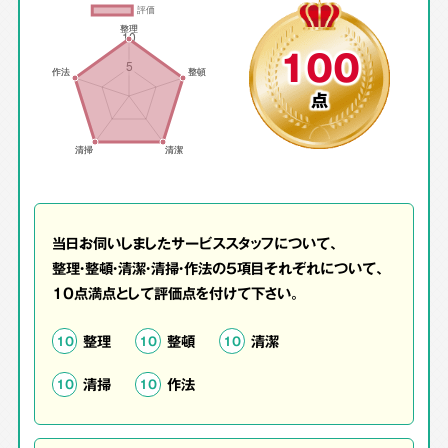
100
点
当日お伺いしましたサービススタッフについて、
整理・整頓・清潔・清掃・作法の5項目それぞれについて、
10点満点として評価点を付けて下さい。
整理
整頓
清潔
10
10
10
清掃
作法
10
10