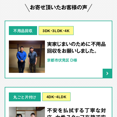
お寄せ頂いたお客様の声
3DK･3LDK･4K
不用品回収
実家じまいのために不用品
回収をお願いしました。
京都市伏見区 D様
4DK･4LDK
丸ごと片付け
不安を払拭する丁寧な対
応。女性スタッフ在籍で安