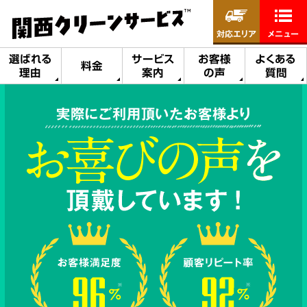
対応エリア
メニュー
選ばれる
サービス
お客様
よくある
料金
理由
案内
の声
質問
実際にご利用頂いたお客様より