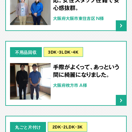
心感抜群。
大阪府大阪市東住吉区 N様
3DK･3LDK･4K
不用品回収
手際がよくって、あっという
間に綺麗になりました。
大阪府枚方市 A様
2DK･2LDK･3K
丸ごと片付け