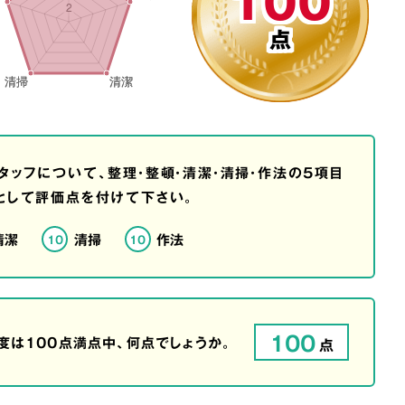
100
点
タッフについて、整理・整頓・清潔・清掃・作法の5項目
として評価点を付けて下さい。
清潔
清掃
作法
10
10
100
は100点満点中、何点でしょうか。
点