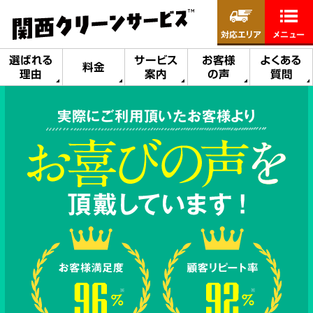
対応エリア
メニュー
選ばれる
サービス
お客様
よくある
料金
理由
案内
の声
質問
実際にご利用頂いたお客様より