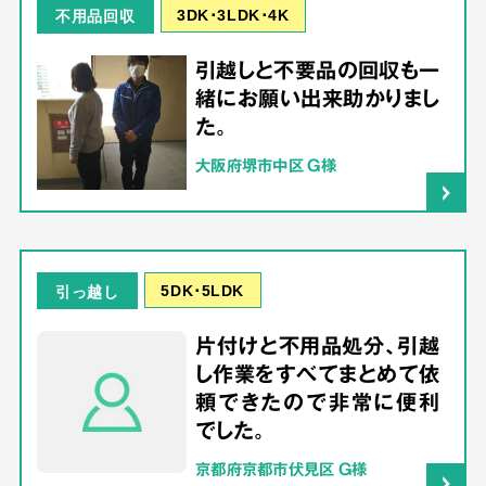
3DK･3LDK･4K
不用品回収
引越しと不要品の回収も一
緒にお願い出来助かりまし
た。
大阪府堺市中区 G様
5DK･5LDK
引っ越し
片付けと不用品処分、引越
し作業をすべてまとめて依
頼できたので非常に便利
でした。
京都府京都市伏見区 G様