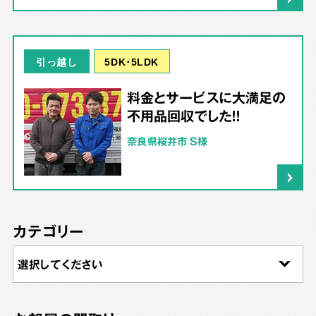
5DK･5LDK
引っ越し
料金とサービスに大満足の
不用品回収でした！！
奈良県桜井市 Ｓ様
カテゴリー