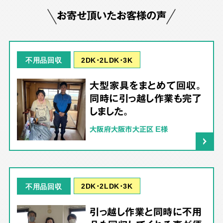
お寄せ頂いたお客様の声
2DK･2LDK･3K
不用品回収
大型家具をまとめて回収。
同時に引っ越し作業も完了
しました。
大阪府大阪市大正区 E様
2DK･2LDK･3K
不用品回収
引っ越し作業と同時に不用