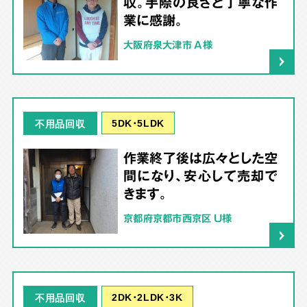
収。手際の良さと丁寧な作
業に感謝。
大阪府泉大津市 A様
5DK･5LDK
不用品回収
作業終了後は広々とした空
間になり、安心して売却で
きます。
京都府京都市西京区 U様
2DK･2LDK･3K
不用品回収