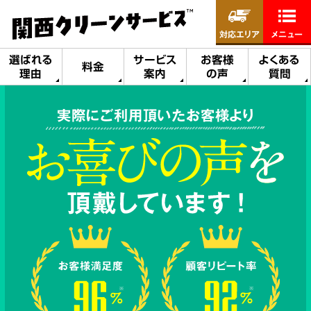
対応エリア
メニュー
選ばれる
サービス
お客様
よくある
料金
理由
案内
の声
質問
実際にご利用頂いたお客様より