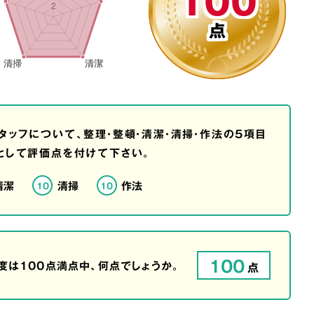
100
点
タッフについて、整理・整頓・清潔・清掃・作法の5項目
として評価点を付けて下さい。
清潔
清掃
作法
10
10
100
は100点満点中、何点でしょうか。
点