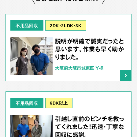
2DK･2LDK･3K
不用品回収
説明が明確で誠実だったと
思います。作業も早く助か
りました。
大阪府大阪市城東区 Y様
6DK以上
不用品回収
引越し直前のピンチを救っ
てくれました！迅速・丁寧な
回収に感謝。