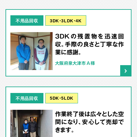
3DK･3LDK･4K
不用品回収
3DKの残置物を迅速回
収。手際の良さと丁寧な作
業に感謝。
大阪府泉大津市 A様
5DK･5LDK
不用品回収
作業終了後は広々とした空
間になり、安心して売却で
きます。