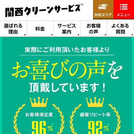
対応エリア
メニュー
選ばれる
サービス
お客様
よくある
料金
理由
案内
の声
質問
実際にご利用頂いたお客様より