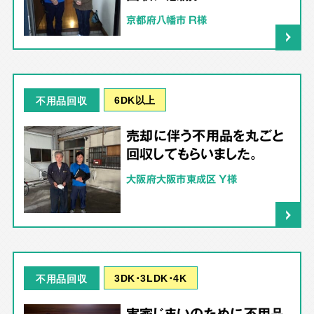
京都府八幡市 R様
6DK以上
不用品回収
売却に伴う不用品を丸ごと
回収してもらいました。
大阪府大阪市東成区 Y様
3DK･3LDK･4K
不用品回収
実家じまいのために不用品