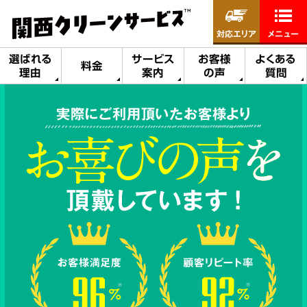
対応エリア
メニュー
選ばれる
サービス
お客様
よくある
料金
理由
案内
の声
質問
実際にご利用頂いたお客様より