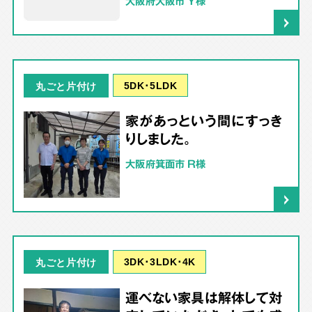
大阪府大阪市 Y様
5DK･5LDK
丸ごと片付け
家があっという間にすっき
りしました。
大阪府箕面市 R様
3DK･3LDK･4K
丸ごと片付け
運べない家具は解体して対