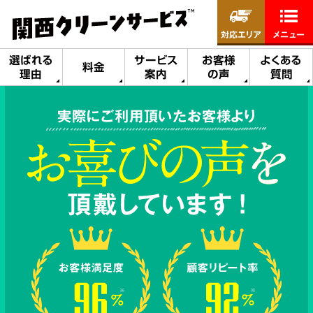
対応エリア
メニュー
選ばれる
サービス
お客様
よくある
料金
理由
案内
の声
質問
実際にご利用頂いたお客様より