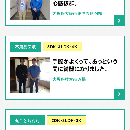
心感抜群。
大阪府大阪市東住吉区 N様
3DK･3LDK･4K
不用品回収
手際がよくって、あっという
間に綺麗になりました。
大阪府枚方市 A様
2DK･2LDK･3K
丸ごと片付け