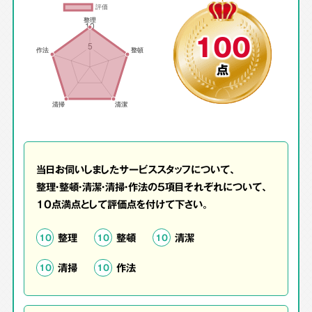
100
点
当日お伺いしましたサービススタッフについて、
整理・整頓・清潔・清掃・作法の5項目それぞれについて、
10点満点として評価点を付けて下さい。
整理
整頓
清潔
10
10
10
清掃
作法
10
10