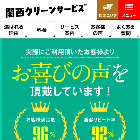
対応エリア
メニュー
選ばれる
サービス
お客様
よくある
料金
理由
案内
の声
質問
実際にご利用頂いたお客様より