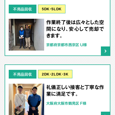
5DK･5LDK
不用品回収
作業終了後は広々とした空
間になり、安心して売却で
きます。
京都府京都市西京区 U様
2DK･2LDK･3K
不用品回収
礼儀正しい接客と丁寧な作
業に満足です。
大阪府大阪市鶴見区 F様