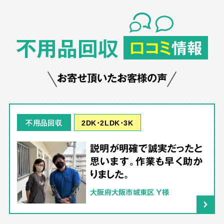
不用品回収
口コミ
情報
お寄せ頂いたお客様の声
2DK･2LDK･3K
不用品回収
説明が明確で誠実だったと
思います。作業も早く助か
りました。
大阪府大阪市城東区 Y様