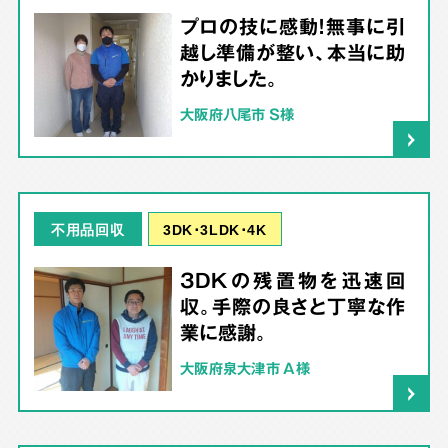
プロの技に感動！無事に引
越し準備が整い、本当に助
かりました。
大阪府八尾市 S様
3DK･3LDK･4K
不用品回収
3DKの残置物を迅速回
収。手際の良さと丁寧な作
業に感謝。
大阪府泉大津市 A様