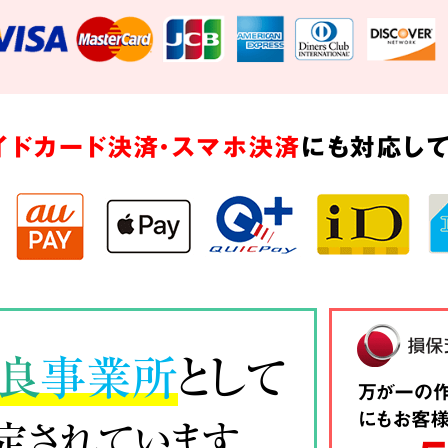
イドカード決済・スマホ決済
にも対応して
良
事業所
として
定されています