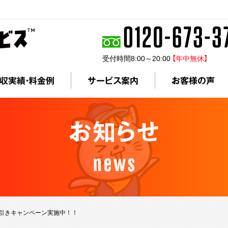
受付時間8:00～20:00
【年中無休】
収実績・料金例
サービス案内
お客様の声
お知らせ
news
％値引きキャンペーン実施中！！