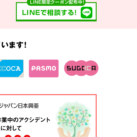
LINE限定クーポン配布中！
LINEで相談する!
います!