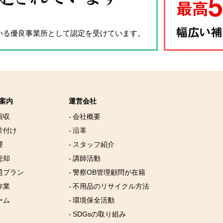
いる優良事業所として認定を受けています。
案内
運営会社
回収
- 会社概要
片付け
- 沿革
理
- スタッフ紹介
売却
- 講師活動
放題プラン
- 警察OB管理顧問が在籍
作業
- 不用品のリサイクル方法
ーム
- 環境保全活動
- SDGsの取り組み