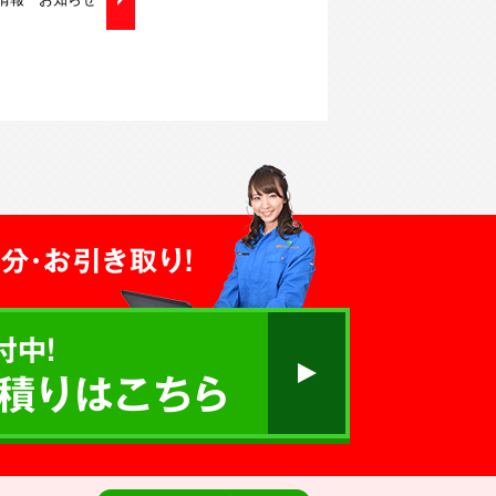
分・お引き取り！
付中!
積りはこちら