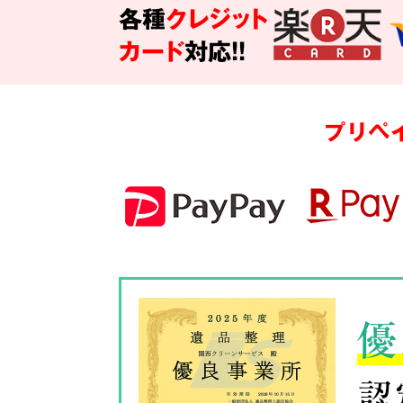
各種
クレジット
カード
対応!!
プリペ
優
認