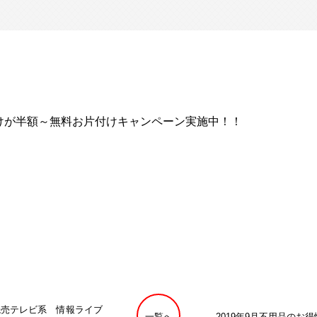
けが半額～無料お片付けキャンペーン実施中！！
 読売テレビ系 情報ライブ
一覧へ
2019年9月不用品のお