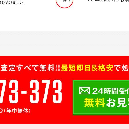
材を受けました
査定すべて無料!!
最短即日＆格安
で処
24時間受
無料
お見
0（年中無休）