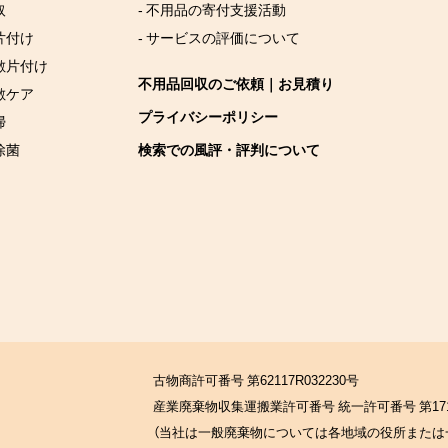
取
- 不用品の寄付支援活動
片付け
- サービスの評価について
屋敷片付け
不用品回収のご依頼｜お見積り
敷ケア
プライバシーポリシー
掃
除菌
検索での風評・評判について
古物商許可番号 第62117R032230号
産業廃棄物収集運搬業許可番号 統一許可番号 第171
（当社は一般廃棄物については各地域の役所または