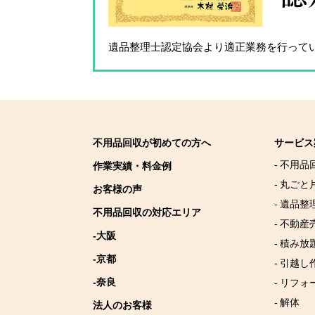
遺品整理士認定協会
より適正業務を行って
不用品回収が初めての方へ
サービス
- 不用品
作業実績・料金例
- 丸ごと
お客様の声
- 遺品整
不用品回収の対応エリア
- 不動産
-大阪
- 積み
-京都
- 引越し
-奈良
- リフォ
- 解体
法人のお客様