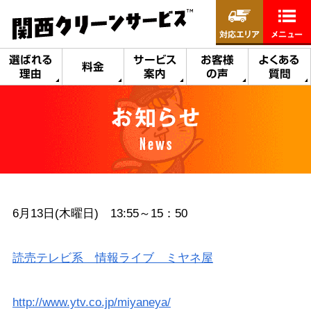
対応エリア
メニュー
選ばれる
サービス
お客様
よくある
料金
理由
案内
の声
質問
お知らせ
News
6月13日(木曜日) 13:55～15：50
読売テレビ系 情報ライブ ミヤネ屋
http://www.ytv.co.jp/miyaneya/