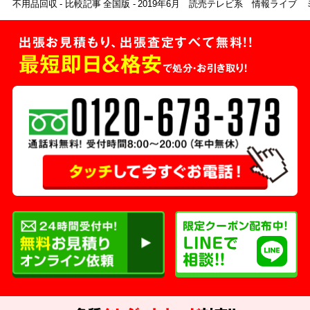
不用品回収
比較記事 全国版
2019年6月 読売テレビ系 情報ライブ
出張お見積もり、出張査定すべて無料!!
最短即日＆格安
で処分・お引き取り！