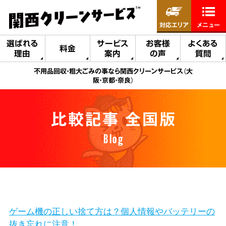
対応エリア
メニュー
選ばれる
サービス
お客様
よくある
料金
理由
案内
の声
質問
不用品回収・粗大ごみの事なら関西クリーンサービス（大
阪・京都・奈良）
比較記事 全国版
Blog
ゲーム機の正しい捨て方は？個人情報やバッテリーの
抜き忘れに注意！