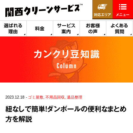
対応エリア
メニュー
選ばれる
サービス
お客様
よくある
料金
理由
案内
の声
質問
カンクリ豆知識
Column
2023.12.18
ゴミ屋敷
不用品回収
遺品整理
紐なしで簡単！ダンボールの便利なまとめ
方を解説