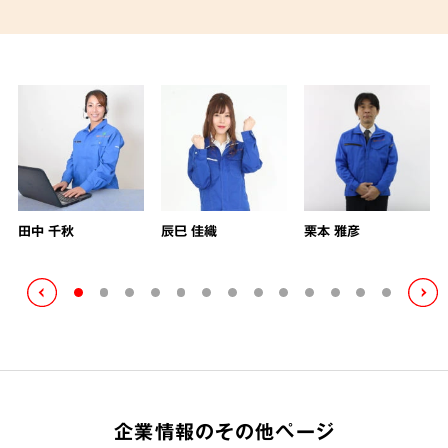
田中 千秋
辰巳 佳織
栗本 雅彦
企業情報のその他ページ