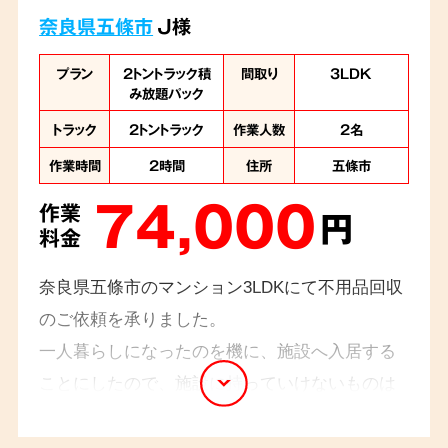
奈良県五條市
J様
プラン
2トントラック積
間取り
3LDK
み放題パック
トラック
2トントラック
作業人数
2名
作業時間
2時間
住所
五條市
74,000
作業
円
料金
奈良県五條市のマンション3LDKにて不用品回収
のご依頼を承りました。
一人暮らしになったのを機に、施設へ入居する
ことにしたので、施設に持っていけないものは
すべて回収してほしいとのご依頼でした。タン
ス、食器棚などの大型家具から、小さな小物類