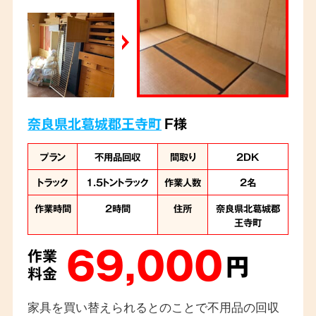
奈良県北葛城郡王寺町
F様
プラン
不用品回収
間取り
2DK
トラック
1.5トントラック
作業人数
2名
作業時間
2時間
住所
奈良県北葛城郡
王寺町
69,000
作業
円
料金
家具を買い替えられるとのことで不用品の回収