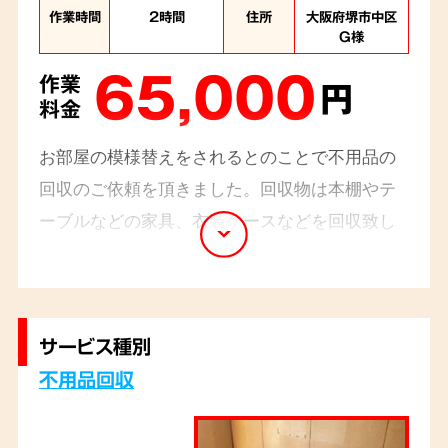
作業時間
2時間
住所
大阪府堺市中区
G様
65,000
作業
円
料金
お部屋の模様替えをされるとのことで不用品の
回収のご依頼を頂きました。回収物は本棚やテ
ーブルなどの家具、衣装ケースなどを回収致し
ました。本棚は高さや重さもあり、周りに気を
付けながら慎重に搬出作業を行いました。スタ
ッフ2名
のお伺いで2時間程で完了です。
サービス種別
不用品回収