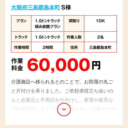
大阪府三島郡島本町
S様
プラン
1.5トントラック
間取り
1DK
積み放題プラン
トラック
1.5トントラック
作業人数
2名
作業時間
2時間
住所
三島郡島本町
60,000
作業
円
料金
介護施設へ移られるとのことで、お部屋の丸ご
と片付けを承りました。ご依頼者様立ち会いの
もと必要品と不用品を仕分けし、家電や家具な
どを回収致しました。今回はスタッフ2名でのお
伺いで3時間ほどで全ての搬出作業が終わりまし
た。