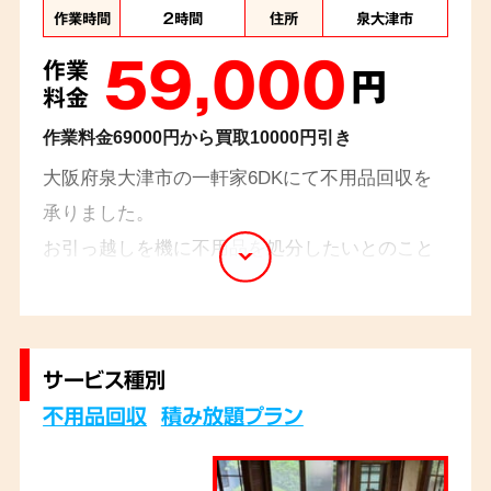
作業時間
２時間
住所
泉大津市
59,000
作業
円
料金
作業料金69000円から買取10000円引き
大阪府泉大津市の一軒家6DKにて不用品回収を
承りました。
お引っ越しを機に不用品を処分したいとのこと
でした。趣味で集めていた骨董品について買取
のご相談も承り、専門スタッフが査定・買取い
たしました。不用品処分費用から買取額を差し
サービス種別
引かせていただき、ご依頼主様に大変お喜びい
不用品回収
積み放題プラン
ただけました。