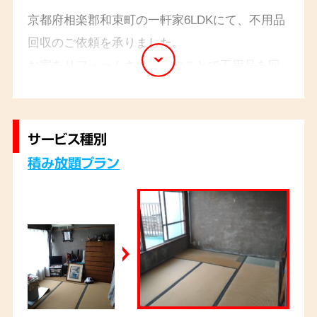
京都府相楽郡和束町の一軒家6LDKにて、不用品
回収のご依頼を承りました。
お家をリフォームされるとのことで不用品を回
収してほしいとのことでした。ソファーや棚、
マッサージ器、扇風機、大量のDVDなどを回収
させていただきました。お部屋数が多く不用品
サービス種別
も多かったですが、スムーズに作業を進めるこ
積み放題プラン
とができました。