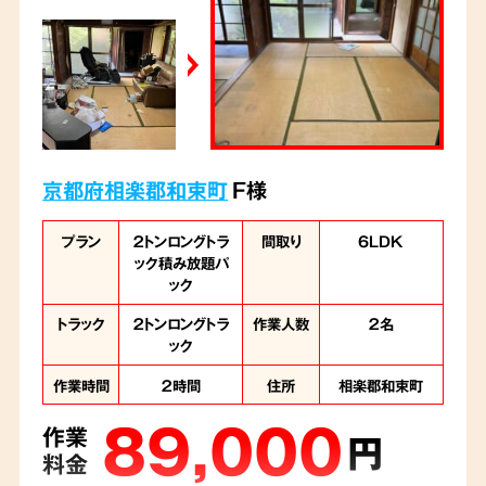
京都府相楽郡和束町
F様
プラン
２トンロングトラ
間取り
6LDK
ック積み放題パ
ック
トラック
２トンロングトラ
作業人数
２名
ック
作業時間
２時間
住所
相楽郡和束町
89,000
作業
円
料金