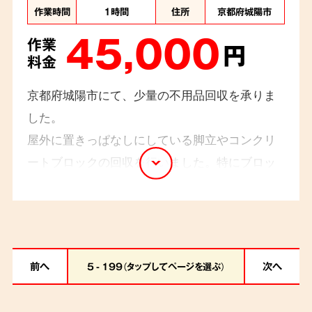
作業時間
1時間
住所
京都府城陽市
45,000
作業
円
料金
京都府城陽市にて、少量の不用品回収を承りま
した。
屋外に置きっぱなしにしている脚立やコンクリ
ートブロックの回収を行いました。特にブロッ
クは自治体での処分が難しく、どこに頼めばよ
いかお困りだったとのこと。当日はスタッフ2名
で伺い、1時間ほどで安全に搬出を完了しまし
た。
前へ
次へ
5 - 199（タップしてページを選ぶ）