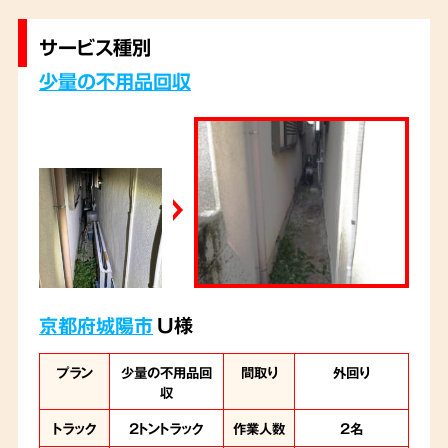
6時間かけて搬出いたしました。 大きな家具や
家電がすべて運び出され、すっきりと綺麗にな
サービス種別
ったお部屋を見て、「これで気持ちよく同居を始
少量の不用品回収
められます」と大変喜んでいただけました。
京都府城陽市
U様
プラン
少量の不用品回
間取り
外回り
収
トラック
2トントラック
作業人数
2名