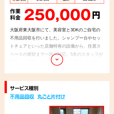
250,000
作業
円
料金
大阪府東大阪市にて、美容室と3DKのご自宅の
不用品回収を行いました。シャンプー台やセッ
トチェアといった店舗特有の設備から、住居ス
ペースの家財まで一括で対応。5名のスタッフが
連携し、重量のあるサロン機材も壁などを傷つ
けないよう6.5時間で安全かつスッキリ回収いた
しました。
サービス種別
不用品回収
丸ごと片付け