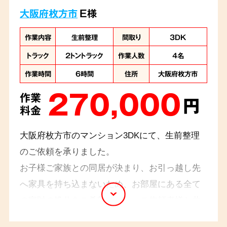
大阪府枚方市
E様
作業内容
生前整理
間取り
3DK
トラック
2トントラック
作業人数
4名
作業時間
6時間
住所
大阪府枚方市
270,000
作業
円
料金
大阪府枚方市のマンション3DKにて、生前整理
のご依頼を承りました。
お子様ご家族との同居が決まり、お引っ越し先
へ家具を持ち込まないため、お部屋にある全て
の家財の処分をご希望でした。ご依頼者様と共
に必要な物の最終確認を行い、4名のスタッフで