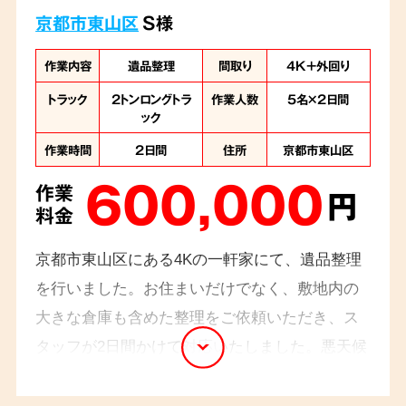
京都市東山区
S様
作業内容
遺品整理
間取り
4K＋外回り
トラック
2トンロングトラ
作業人数
5名×2日間
ック
作業時間
2日間
住所
京都市東山区
600,000
作業
円
料金
京都市東山区にある4Kの一軒家にて、遺品整理
を行いました。お住まいだけでなく、敷地内の
大きな倉庫も含めた整理をご依頼いただき、ス
タッフが2日間かけて対応いたしました。悪天候
の中での作業となりましたが、故人様のお品物
を一つひとつ丁寧に確認しながら仕分け・搬出