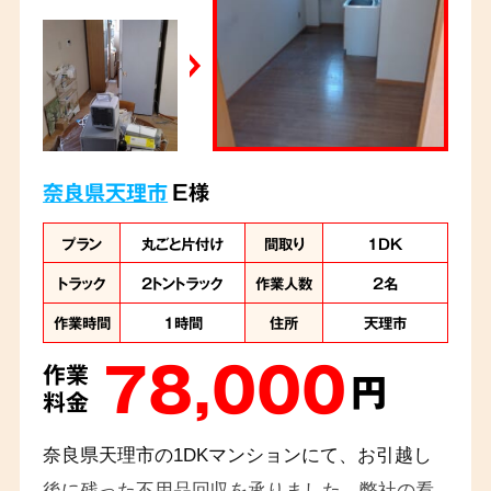
奈良県天理市
E様
プラン
丸ごと片付け
間取り
1DK
トラック
2トントラック
作業人数
2名
作業時間
1時間
住所
天理市
78,000
作業
円
料金
奈良県天理市の1DKマンションにて、お引越し
後に残った不用品回収を承りました。弊社の看