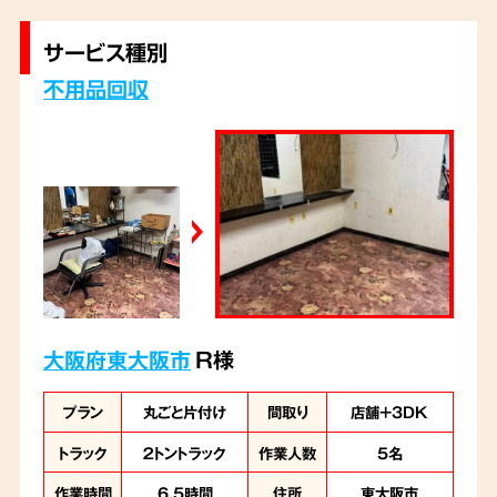
を実施。ご遺族様に安心していただけるよう心
サービス種別
がけながら、お住まい全体を整理させていただ
不用品回収
きました。
大阪府東大阪市
R様
プラン
丸ごと片付け
間取り
店舗＋3DK
トラック
２トントラック
作業人数
5名
作業時間
6.5時間
住所
東大阪市