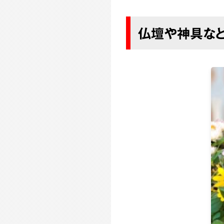
仏壇や神具な