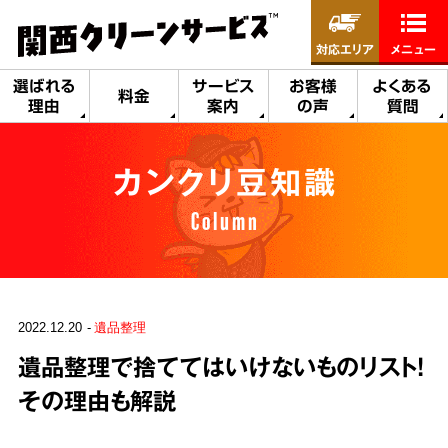
対応エリア
メニュー
選ばれる
サービス
お客様
よくある
料金
理由
案内
の声
質問
カンクリ豆知識
Column
2022.12.20
遺品整理
遺品整理で捨ててはいけないものリスト！
その理由も解説