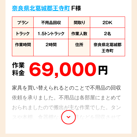
奈良県北葛城郡王寺町
F様
プラン
不用品回収
間取り
2DK
トラック
1.5トントラック
作業人数
2名
作業時間
2時間
住所
奈良県北葛城郡
王寺町
69,000
作業
円
料金
家具を買い替えられるとのことで不用品の回収
依頼を承りました。不用品は各部屋にまとめて
おられましたので搬出が主な作業でした。タン
スや本棚、食器棚などの家具などを回収させて
いただきまして2名のスタッフ、2
時間程で業務
完了です。