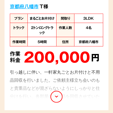
京都府八幡市
T様
プラン
まるごとお片付け
間取り
3LDK
トラック
2トンロングトラ
作業人数
4名
ック
作業時間
5時間
住所
京都府八幡市
200,000
作業
円
料金
引っ越しに伴い、一軒家丸ごとお片付けと不用
品回収を行いました。ご依頼主様立ち会いのも
と貴重品などが混ざらないようにしっかりと仕
分けを行い、各部屋の不用品を回収させていた
だきました。スタッフ4名でお伺いし、5時間ほ
どで終了いたしました。