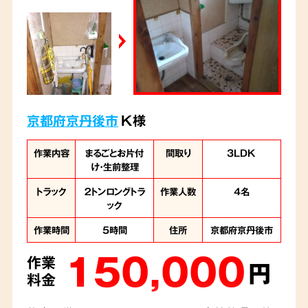
京都府京丹後市
K様
作業内容
まるごとお片付
間取り
3LDK
け・生前整理
トラック
２トンロングトラ
作業人数
4名
ック
作業時間
5時間
住所
京都府京丹後市
150,000
作業
円
料金