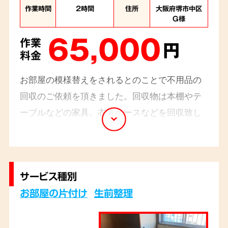
作業時間
2時間
住所
大阪府堺市中区
G様
65,000
作業
円
料金
お部屋の模様替えをされるとのことで不用品の
回収のご依頼を頂きました。回収物は本棚やテ
ーブルなどの家具、衣装ケースなどを回収致し
ました。本棚は高さや重さもあり、周りに気を
付けながら慎重に搬出作業を行いました。スタ
ッフ2名
のお伺いで2時間程で完了です。
サービス種別
お部屋の片付け
生前整理