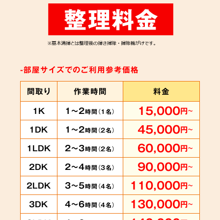
-部屋サイズでのご利用参考価格
間取り
作業時間
料金
15,000
1～2
1K
円
～
時間（
1
名）
45,000
1～2
1DK
円
～
時間（
2
名）
60,000
2～3
1LDK
円
～
時間（
2
名）
90,000
2～4
2DK
円
～
時間（
3
名）
110,000
3～5
2LDK
円
～
時間（
4
名）
130,000
4～6
3DK
円
～
時間（
4
名）