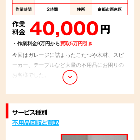
作業時間
2時間
住所
京都市西京区
40,000
作業
円
料金
・作業料金9万円から
買取5万円引き
今回はガレージに詰まったこたつや木材、スピ
ーカー、テーブルなど大量の不用品にお困りの
お客様でした。
ガレージには元々は車を入れておられたのです
が、お家に物が溜まるにつれて、物がガレージ
に移動してしまい、現在は物置として使ってお
サービス種別
られたとの事です。
不用品回収と買取
買取りで、エアコンと37型の液晶テレビ、お父
様が趣味で集められていた骨董品を合計5万円で