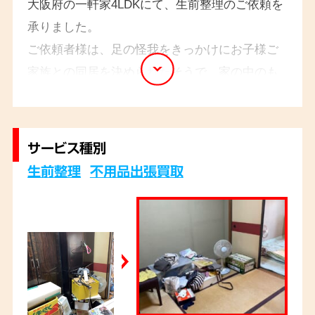
大阪府の一軒家4LDKにて、生前整理のご依頼を
承りました。
ご依頼者様は、足の怪我をきっかけにお子様ご
家族との同居を決められたそうで、家の中のも
のをすべて処分してほしいとのことでした。急
なご決定だったためか、テレビやエアコンなど
が、比較的新しかったため買取させていただき
サービス種別
ました。ご依頼者様からは「まさか自分が生前整
生前整理
不用品出張買取
理をするとは思いもしなかった」とお話しいただ
きました。