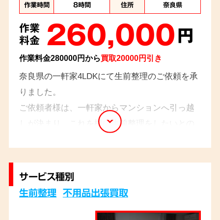
作業時間
8時間
住所
奈良県
260,000
作業
円
料金
作業料金280000円から
買取20000円引き
奈良県の一軒家4LDKにて生前整理のご依頼を承
りました。
ご依頼者様は、一軒家からマンションへ引っ越
しが決まり、これを機に生前整理をしたいとの
ことでした。必要最低限の物だけ残されて、他
は全て処分したいとのことでした。ご依頼者様
とご一緒に必要なものと処分するものを仕分
サービス種別
け、すっきりと片付けることができました。ま
生前整理
不用品出張買取
た、趣味で集められていたカメラを、買い取ら
せていただきました。