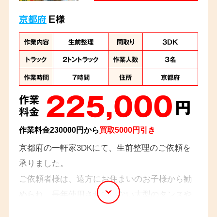
京都府
E様
作業内容
生前整理
間取り
3DK
トラック
2トントラック
作業人数
3名
作業時間
7時間
住所
京都府
225,000
作業
円
料金
作業料金230000円から
買取5000円引き
京都府の一軒家3DKにて、生前整理のご依頼を
承りました。
ご依頼者様は、遠方にお住まいのお子様から勧
められ、長年使用されていない大型のタンスや
不用品などの生前整理をご希望でした。着物の