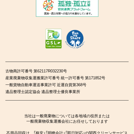
古物商許可番号 第62117R032230号
産業廃棄物収集運搬業許可番号 統一許可番号 第171852号
一般貨物自動車運送事業許可 近運自貨第368号
遺品整理士認定協会 遺品整理士優良事業所
当社は一般廃棄物については各地域の役所または
一般廃棄物収集運搬会社にお任せしております
不用品回収は、「格安」「明瞭会計」「即日対応」の関西クリーンサービス