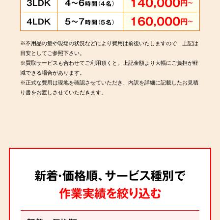
140,000
4～6
3LDK
円
～
時間（
4
名）
160,000
5～7
4LDK
円
～
時間（
5
名）
※不用品の量や現場の状況などにより費用は前後いたしますので、上記は
目安としてご参照下さい。
※買取サービスも合わせてご利用頂くと、上記金額より大幅にご負担が軽
減できる場合があります。
※正式な費用は現地を確認させていただき、内訳を詳細に記載したお見積
り書をお渡しさせていただきます。
新着・価格順、サービス種別で
作業実績を絞り込む