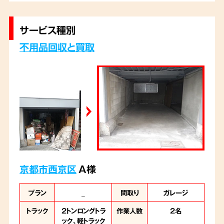
買い取りもご希望でしたので、その場で査定さ
せていただきました。大型のタンスなどは、当
サービス種別
社のスタッフが丁寧に解体し、適切に処分いた
不用品回収と買取
しました。
京都市西京区
A様
プラン
_
間取り
ガレージ
トラック
2トンロングトラ
作業人数
2名
ック、軽トラック