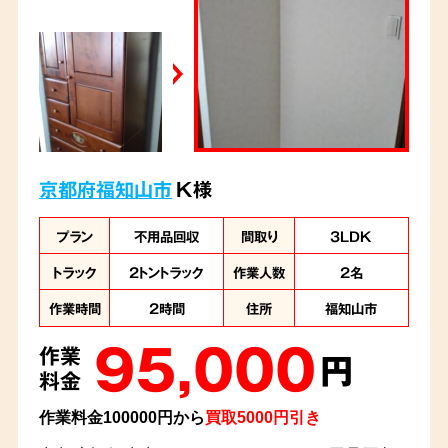
買い取らせて頂きました。
京都府福知山市
K様
プラン
不用品回収
間取り
3LDK
トラック
2トントラック
作業人数
2名
作業時間
2時間
住所
福知山市
95,000
作業
円
料金
作業料金100000円から
買取5000円引き