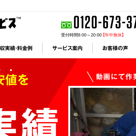
受付時間8:00～20:00
【年中無休】
収実績・料金例
サービス案内
お客様の声
安値を
動画にて作
実績