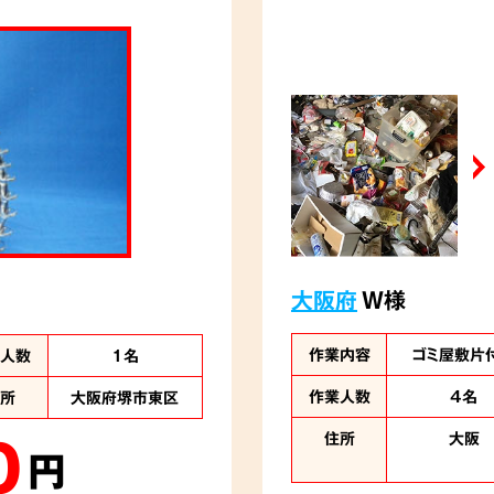
大阪府
W様
作業内容
ゴミ屋敷片
業人数
1名
作業人数
4名
住所
大阪府堺市東区
0
住所
大阪
円