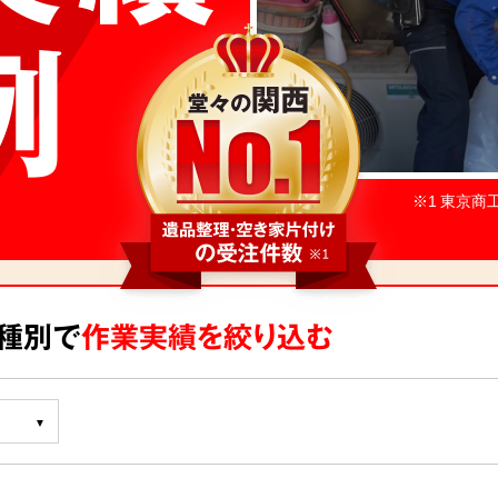
例
※1 東京商
ス種別で
作業実績を絞り込む