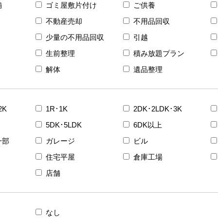
舗
ゴミ屋敷片付け
ご供養
不動産売却
不用品回収
少量の不用品回収
引越
生前整理
積み放題プラン
解体
遺品整理
2K
1R･1K
2DK･2LDK･3K
5DK･5LDK
6DK以上
一部
ガレージ
ビル
住宅平屋
倉庫工場
店舗
なし