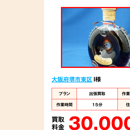
大阪府堺市東区
I様
プラン
出張買取
作
作業時間
15分
30,00
買取
料金