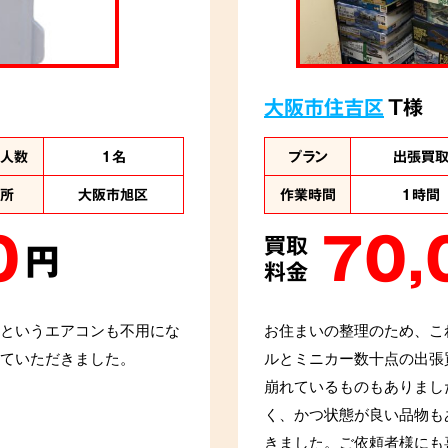
大阪市住吉区
T様
業人数
1名
プラン
出張買
住所
大阪市旭区
作業時間
1時間
0
70,
買取
円
料金
というエアコンも不用にな
お住まいの整理のため、こ
ていただきました。
ルとミニカー数十点の出張
崩れているものもありまし
く、かつ状態が良い品物も
きました。ご依頼者様にも