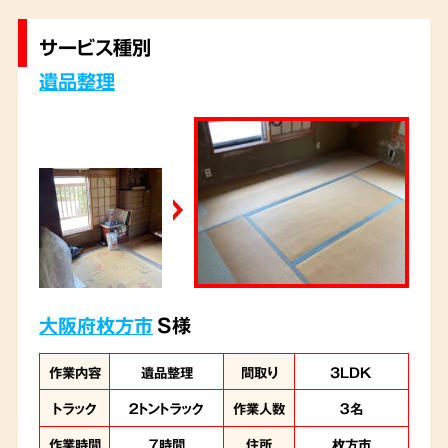
が残されておりましたが、弊社では、ご遺族様
のご希望を丁寧にお伺いし、一つひとつ丁寧に
サービス種別
遺品を整理いたしました。
遺品整理
大阪府枚方市
S様
作業内容
遺品整理
間取り
3LDK
トラック
２トントラック
作業人数
３名
作業時間
７時間
住所
枚方市