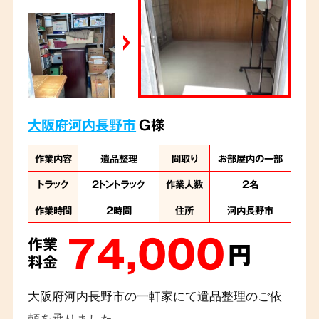
大阪府河内長野市
G様
作業内容
遺品整理
間取り
お部屋内の一部
トラック
2トントラック
作業人数
2名
作業時間
2時間
住所
河内長野市
74,000
作業
円
料金
大阪府河内長野市の一軒家にて遺品整理のご依
頼を承りました。