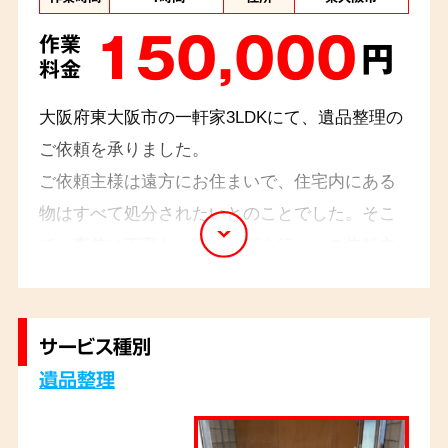
150,000
作業
円
料金
大阪府東大阪市の一軒家3LDKにて、遺品整理の
ご依頼を承りました。
ご依頼主様は遠方にお住まいで、住宅内にある
物はすべて処分されたいとのことでした。そこ
で、事前に丁寧なヒアリングを行い、ご依頼主
様のご要望をしっかりと把握した上で作業を進
めました。当日はお立会いが無い状況での作業
でしたが、ご依頼主様には、作業前後のご報
サービス種別
告、お写真でのご確認など、連絡をこまめに取
遺品整理
らせていただきました。