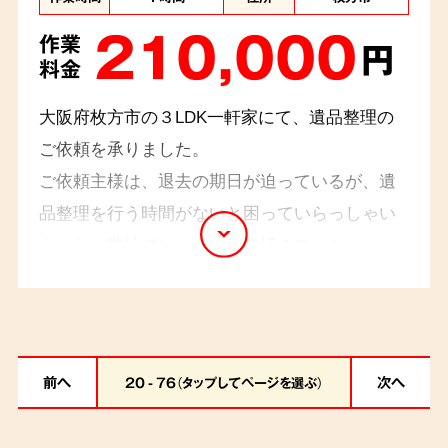
210,000
作業
円
料金
大阪府枚方市の３LDK一軒家にて、遺品整理の
ご依頼を承りました。
ご依頼主様は、退去の期日が迫っているが、遺
品整理を行う時間がないと困っていらっしゃい
ました。弊社では、ご依頼主様のスケジュール
に合わせて、作業日程を組み、柔軟な作業計画
を立て、ご希望の期日までに作業を完了いたし
ました。ご依頼主様からは「頼んでよかった」と
お褒めの言葉をいただきました。
前へ
次へ
20 - 76（タップしてページを選ぶ）