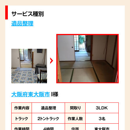
までに作業を完了いたしました。
サービス種別
遺品整理
大阪府東大阪市
I様
作業内容
遺品整理
間取り
3LDK
トラック
2トントラック
作業人数
3名
作業時間
4時間
住所
東大阪市