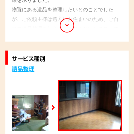
物置にある遺品を整理したいとのことでした
が、ご依頼主様は遠方にお住まいのため、ご自
身で遺品整理を行うことができないとのことで
した。出張見積りにお伺いした際は、ご遺族様
のご要望をしっかりとお聞きし、大切な思い出
の品々を丁寧に仕分けさせていただきました。
サービス種別
また、ご希望に応じて、形見分けの品を配送す
遺品整理
るお手伝いも行いました。