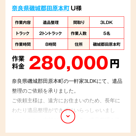
奈良県磯城郡田原本町
U様
作業内容
遺品整理
間取り
3LDK
トラック
2トントラック
作業人数
5名
作業時間
8時間
住所
磯城郡田原本町
280,000
作業
円
料金
奈良県磯城郡田原本町の一軒家3LDKにて、遺品
整理のご依頼を承りました。
ご依頼主様は、遠方にお住まいのため、長年に
わたり遺品整理ができずにいらっしゃいまし
た。しかし、売却が決まった為、遺品整理を決
意されたとのことでした。室内には大量の遺品