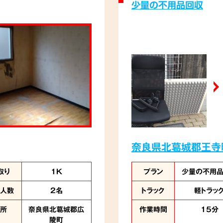
少量の不用品回収
奈良県北葛城郡王寺
取り
1K
プラン
少量の不用
業人数
2名
トラック
軽トラッ
住所
奈良県北葛城郡広
作業時間
15分
陵町