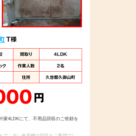
町
T様
収
間取り
4LDK
ック
作業人数
2名
住所
久世郡久御山町
000
円
軒家4LDKにて、不用品回収のご依頼を
とで、古い食器棚の回収をご希望でし