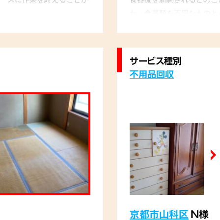
た。食器類を不用なものと
して回収させていただきま
るのが楽しみです」と、大
サービス種別
不用品回収
京都市山科区
N様