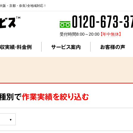
大阪・京都・奈良）全地域対応！
受付時間8:00～20:00
【年中無休】
収実績・料金例
サービス案内
お客様の声
ス種別で
作業実績を絞り込む