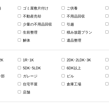
舗
ゴミ屋敷片付け
ご供養
不動産売却
不用品回収
少量の不用品回収
引越
生前整理
積み放題プラン
解体
遺品整理
2K
1R･1K
2DK･2LDK･3K
5DK･5LDK
6DK以上
一部
ガレージ
ビル
住宅平屋
倉庫工場
店舗