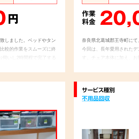
0
20,
作業
円
料金
致しました。ベッドやタン
奈良県北葛城郡王寺町にて
比較的作業をスムーズに終
今回は、長年愛用されたデ
お伺いし2時間程で完了する
す。チェア本体に加え、お
ルも併せて引き取りいたし
を確認しながら手際よく作
たお部屋を見て、お客様も
サービス種別
不用品回収