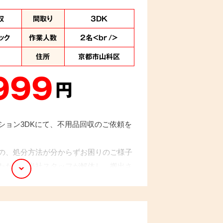
収
間取り
3DK
ック
作業人数
2名<br />
住所
京都市山科区
999
円
ション3DKにて、不用品回収のご依頼を
の、処分方法が分からずお困りのご様子
たため、当社スタッフが解体し、搬出さ
きりとしたお部屋をご覧になり、ご依頼
でした。