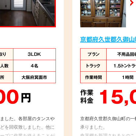
京都府久世郡久御山
取り
3LDK
プラン
不用品回
業人数
4名
トラック
1.5トントラ
住所
大阪府箕面市
作業時間
1時間
00
15,
作業
円
料金
ました。各部屋のタンスや
京都府久世郡久御山町の一
どを回収致しました。他に
承りました。
ーズに作業を終えることが
食器棚を新調されるとのこ