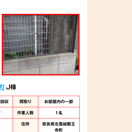
町
J様
品回収
間取り
お部屋内の一部
ク
作業人数
1名
住所
奈良県北葛城郡王
寺町