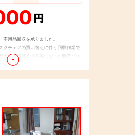
000
円
、不用品回収を承りました。
スクチェアの買い替えに伴う回収作業で
部屋の模様替えで不要になった吸音パネ
ました。スタッフ1名で伺い、搬出経路
業を進め、15分ほどで完了。スッキリし
喜ばれていました。