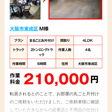
大阪市東成区
M様
プラン
まるごとお片付け
間取り
4LDK
トラック
2トンロングトラ
作業人数
4名
ック
作業時間
6時間
住所
大阪市東成区
210,000
作業
円
料金
転居されるとのことで、お部屋の丸ごと片付け
のご依頼をいただけました。ご依頼者様に確認
していただきながらの必要品と不用品の仕分け