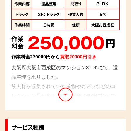
作業内容
遺品整理
間取り
3LDK
トラック
2トントラック
作業人数
5名
作業時間
8時間
住所
大阪市西成区
250,000
作業
円
料金
作業料金270000円から
買取20000円引き
大阪府大阪市西成区のマンション3LDKにて、遺
品整理を承りました。
故人様が収集されていた着物やカメラなどのコ
レクション品が多く、ご遺族様は処分に悩んで
いらっしゃいました。丁寧に一つ一つ確認し、
買取対象となるものはその場で査定をさせてい
ただきました。また、思い出が詰まった写真の
サービス種別