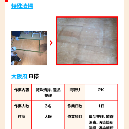
整理など、ご遺族様の想いに寄り添いながら作
特殊清掃
業を進めました。
大阪府
B様
作業内容
特殊清掃、遺品
間取り
2K
整理
作業人数
3名
作業日数
1日
住所
大阪
作業項目
遺品整理、噴霧
消毒、汚染箇所
清掃、汚染箇所