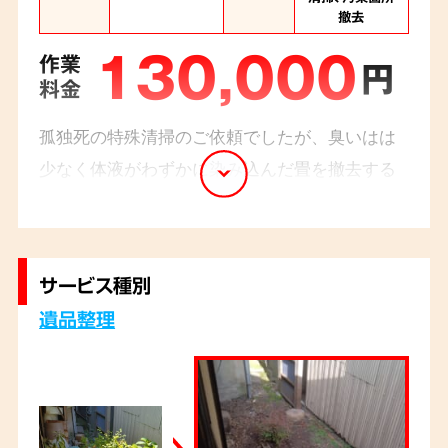
撤去
130,000
作業
円
料金
孤独死の特殊清掃のご依頼でしたが、臭いはは
少なく体液がわずかに染み込んだ畳を撤去する
と、幸いにも下地には及んでいなかったためほ
ぼ元の状態に回復することができました。作業
前と作業後には噴霧消毒を行いました。
サービス種別
遺品整理