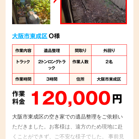
大阪市東成区
O様
作業内容
遺品整理
間取り
外回り
トラック
2トンロングトラ
作業人数
2名
ック
作業時間
3時間
住所
大阪市東成区
120,000
作業
円
料金
大阪市東成区の空き家での遺品整理をご依頼い
ただきました。お客様は、遠方のため現地に赴
くことができず、ご不安な様子でした。 事前見