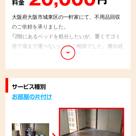
料金
大阪府大阪市城東区の一軒家にて、不用品回収
のご依頼を承りました。
「2階にあるベッドを処分したいが、重くてゴミ
捨て場まで運べない」とのご相談でした。搬出経
路が狭かったため、マットレスは吊り下げての
搬出作業となりました。処分にお困りの不用品
がございましたら、ぜひお気軽にまでご連絡く
ださい。
サービス種別
お部屋の片付け