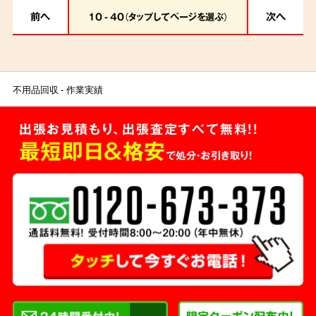
「今回を機に！！」と、思いましたら是非お問い
前へ
次へ
10 - 40（タップしてページを選ぶ）
合わせお待ちしております。
不用品回収
作業実績
出張お見積もり、出張査定すべて無料!!
最短即日＆格安
で処分・お引き取り！